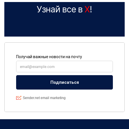
Узнай все в
X
!