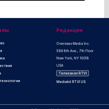
елы
Редакция
во
Overseas Media Inc.
а
589 8th Ave., 7th Floor
ика
New York, NY 10018
USA
ествия
а
Телеканал RTVI
 технологии
Mediakit RTVI US