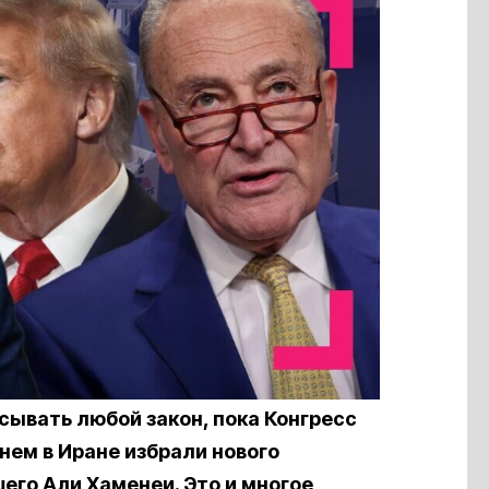
сывать любой закон, пока Конгресс
нем в Иране избрали нового
его Али Хаменеи. Это и многое