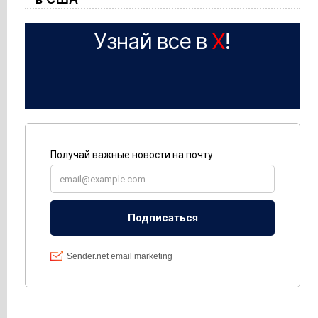
Узнай все в
X
!