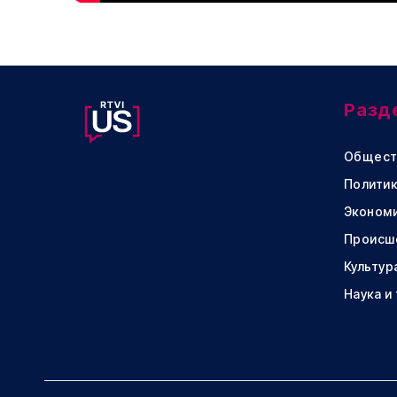
Разд
Общест
Политик
Эконом
Происш
Культур
Наука и