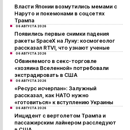
Власти Японии возмутились мемами с
Наруто и покемонами в соцсетях
Трампа
06 АВГУСТА 2026
Появились первые снимки падения
ракеты SpaceX на Луну: космогеолог
рассказал RTVI, что узнают ученые
06 АВГУСТА 2026
Обвиняемого в секс-торговле
«хозяина Вселенной» потребовали
экстрадировать в США
06 АВГУСТА 2026
«Ресурс исчерпан»: Залужный
рассказал, как НАТО нужно
«готовиться» к вступлению Украины
06 АВГУСТА 2026
Инцидент с вертолетом Трампа и
пассажирским лайнером расследуют
в США