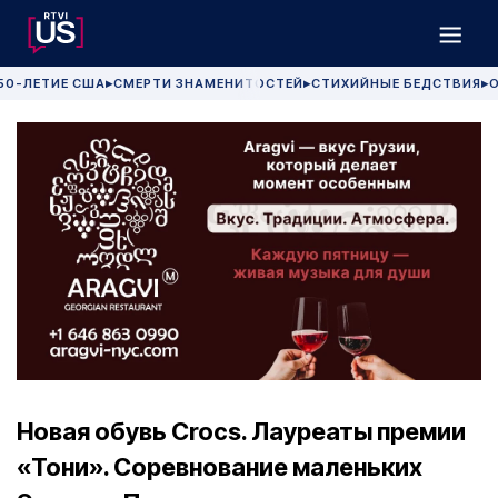
50-ЛЕТИЕ США
СМЕРТИ ЗНАМЕНИТОСТЕЙ
СТИХИЙНЫЕ БЕДСТВИЯ
О
▶
▶
▶
Новая обувь Crocs. Лауреаты премии
«Тони». Соревнование маленьких