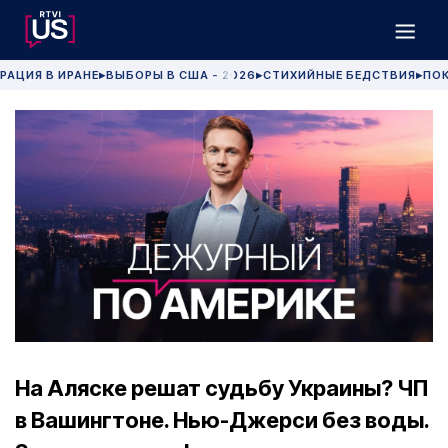
РАЦИЯ В ИРАНЕ
ВЫБОРЫ В США - 2026
СТИХИЙНЫЕ БЕДСТВИЯ
ПОК
▶
▶
▶
На Аляске решат судьбу Украины? ЧП
в Вашингтоне. Нью-Джерси без воды.