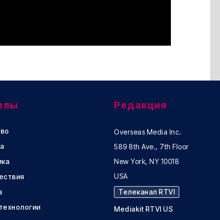
елы
Редакция
во
Overseas Media Inc.
а
589 8th Ave., 7th Floor
ика
New York, NY 10018
USA
ествия
а
Телеканал RTVI
 технологии
Mediakit RTVI US