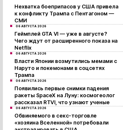
Нехватка боеприпасов у США привела
к конфликту Трампа с Пентагоном —
СМИ
06 АВГУСТА 2026
Геймплей GTA VI — уже в августе?
Чего ждут от расширенного показа на
Netflix
06 АВГУСТА 2026
Власти Японии возмутились мемами с
Наруто и покемонами в соцсетях
Трампа
06 АВГУСТА 2026
Появились первые снимки падения
ракеты SpaceX на Луну: космогеолог
рассказал RTVI, что узнают ученые
06 АВГУСТА 2026
Обвиняемого в секс-торговле
«хозяина Вселенной» потребовали
экстрадировать в США