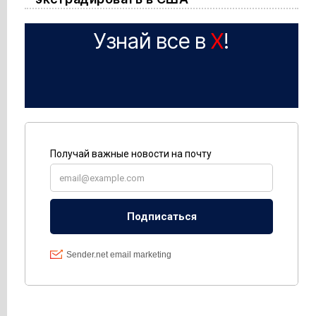
Узнай все в
X
!