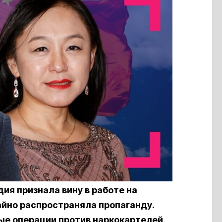
ия признала вину в работе на
айно распространяла пропаганду.
ые операции против наркокартелей