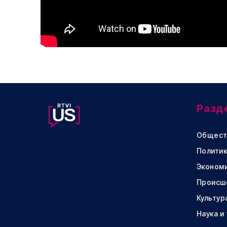
Разд
Общест
Политик
Эконом
Происш
Культур
Наука и