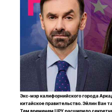
Экс-мэр калифорнийского города Аркад
китайское правительство. Эйлин Ван т
Тем временем ЦРУ расширило секретн