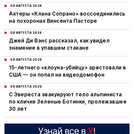
08 АВГУСТА 2026
Актеры «Клана Сопрано» воссоединились
на похоронах Винсента Пасторе
08 АВГУСТА 2026
Джей Ди Вэнс рассказал, как увидел
знамение в упавшем стакане
08 АВГУСТА 2026
15-летнего «клоуна-убийцу» арестовали в
США — он попал на видеодомофон
08 АВГУСТА 2026
С Эвереста эвакуируют тело альпиниста
по кличке Зеленые Ботинки, пролежавшее
30 лет
Узнай все в
X
!