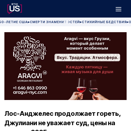
50-ЛЕТИЕ США
СМЕРТИ ЗНАМЕНИТОСТЕЙ
СТИХИЙНЫЕ БЕДСТВИЯ
О
▶
▶
▶
Лос-Анджелес продолжает гореть,
Джулиани не уважает суд, цены на