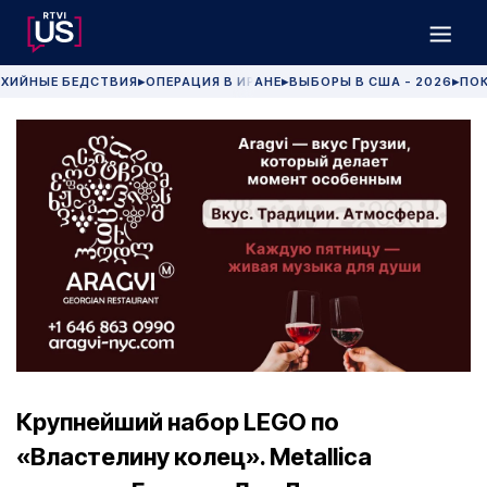
ХИЙНЫЕ БЕДСТВИЯ
ОПЕРАЦИЯ В ИРАНЕ
ВЫБОРЫ В США - 2026
ПОК
▶
▶
▶
Крупнейший набор LEGO по
«Властелину колец». Metallica