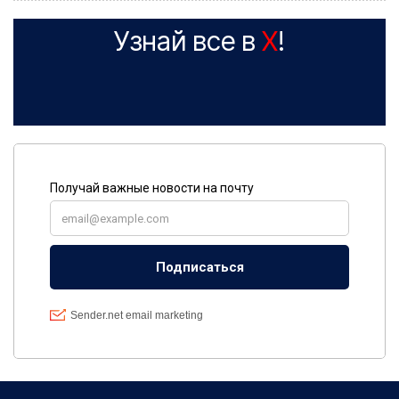
Узнай все в
X
!