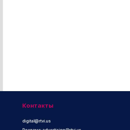
Контакты
digital@rtvi.us
Реклама:
advertising@rtvi.us