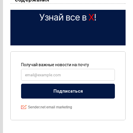
Узнай все в
X
!