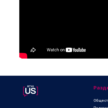
Разд
Общест
Политик