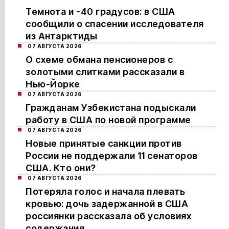
Темнота и -40 градусов: в США
сообщили о спасении исследователя
из Антарктиды
07 АВГУСТА 2026
О схеме обмана пенсионеров с
золотыми слитками рассказали в
Нью-Йорке
07 АВГУСТА 2026
Гражданам Узбекистана подыскали
работу в США по новой программе
07 АВГУСТА 2026
Новые принятые санкции против
России не поддержали 11 сенаторов
США. Кто они?
07 АВГУСТА 2026
Потеряла голос и начала плевать
кровью: дочь задержанной в США
россиянки рассказала об условиях
содержания