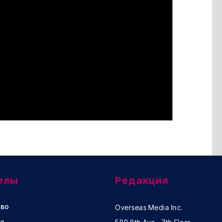
елы
Редакция
во
Overseas Media Inc.
а