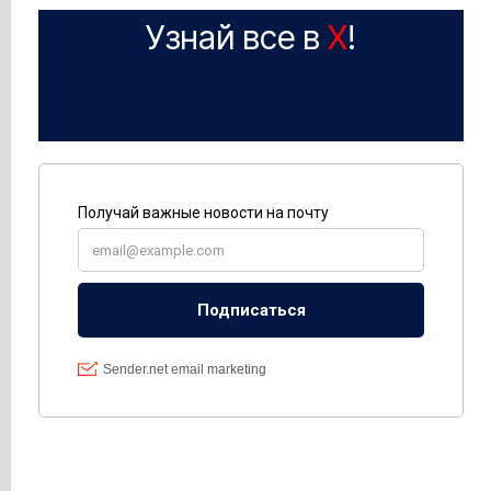
Узнай все в
X
!