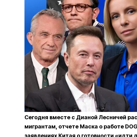
Сегодня вместе с Дианой Лесничей ра
мигрантам, отчете Маска о работе DO
заявлениях Китая о готовности «идти 