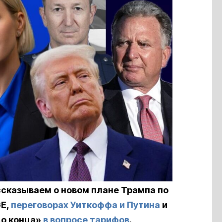
ссказываем о новом плане Трампа по
GE,
переговорах Уиткоффа и Путина
и
до конца»
в вопросе тарифов
.