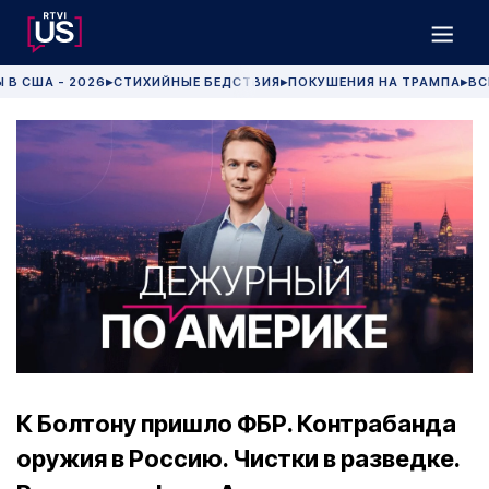
 В США - 2026
СТИХИЙНЫЕ БЕДСТВИЯ
ПОКУШЕНИЯ НА ТРАМПА
ВС
▶
▶
▶
К Болтону пришло ФБР. Контрабанда
оружия в Россию. Чистки в разведке.