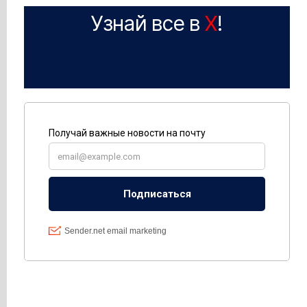
Узнай все в
X
!