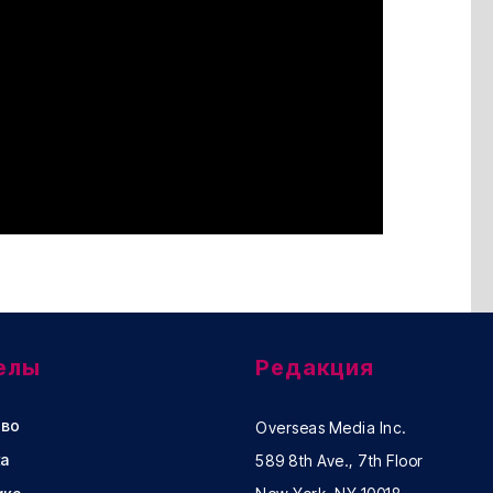
елы
Редакция
во
Overseas Media Inc.
а
589 8th Ave., 7th Floor