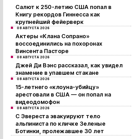
Салют к 250-летию США попал в
Книгу рекордов Гиннесса как
крупнейший фейерверк
08 АВГУСТА 2026
Актеры «Клана Сопрано»
воссоединились на похоронах
Винсента Пасторе
08 АВГУСТА 2026
Джей Ди Вэнс рассказал, как увидел
знамение в упавшем стакане
08 АВГУСТА 2026
15-летнего «клоуна-убийцу»
арестовали в США — он попал на
видеодомофон
08 АВГУСТА 2026
С Эвереста эвакуируют тело
альпиниста по кличке Зеленые
Ботинки, пролежавшее 30 лет