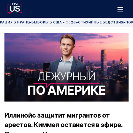
РАЦИЯ В ИРАНЕ
ВЫБОРЫ В США - 2026
СТИХИЙНЫЕ БЕДСТВИЯ
ПОК
▶
▶
▶
Иллинойс защитит мигрантов от
арестов. Киммел останется в эфире.