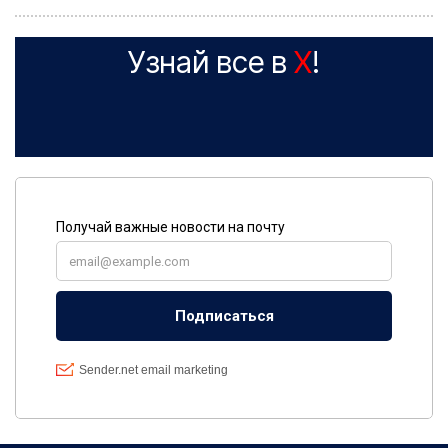
Узнай все в
X
!