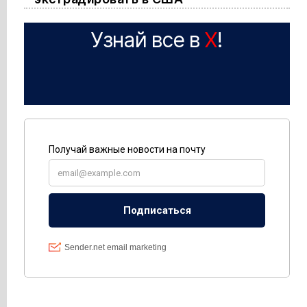
Узнай все в
X
!