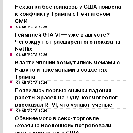
Нехватка боеприпасов у США привела
к конфликту Трампа с Пентагоном —
СМИ
06 АВГУСТА 2026
Геймплей GTA VI — уже в августе?
Чего ждут от расширенного показа на
Netflix
06 АВГУСТА 2026
Власти Японии возмутились мемами с
Наруто и покемонами в соцсетях
Трампа
06 АВГУСТА 2026
Появились первые снимки падения
ракеты SpaceX на Луну: космогеолог
рассказал RTVI, что узнают ученые
06 АВГУСТА 2026
Обвиняемого в секс-торговле
«хозяина Вселенной» потребовали
экстрадировать в США