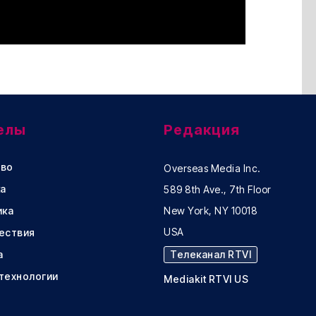
елы
Редакция
во
Overseas Media Inc.
а
589 8th Ave., 7th Floor
ика
New York, NY 10018
USA
ествия
а
Телеканал RTVI
 технологии
Mediakit RTVI US