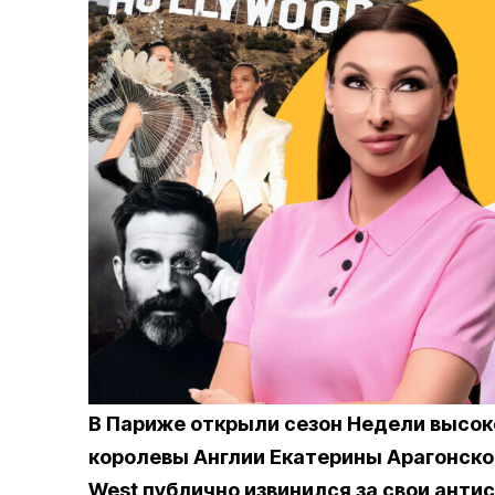
В Париже открыли сезон Недели высок
королевы Англии Екатерины Арагонской
West публично извинился за свои анти