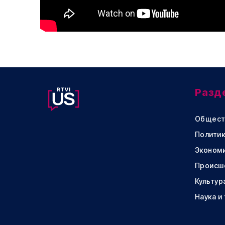
Разд
Общест
Политик
Эконом
Происш
Культур
Наука и