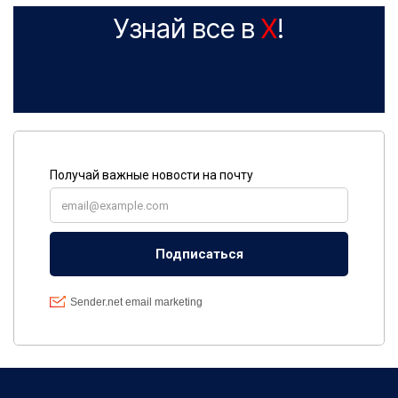
Узнай все в
X
!