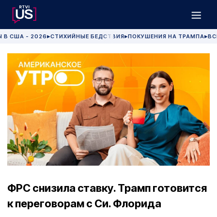
 В США - 2026
СТИХИЙНЫЕ БЕДСТВИЯ
ПОКУШЕНИЯ НА ТРАМПА
ВС
▶
▶
▶
ФРС снизила ставку. Трамп готовится
к переговорам с Си. Флорида