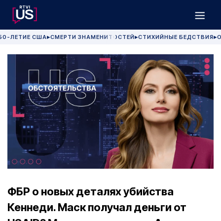
50-ЛЕТИЕ США
СМЕРТИ ЗНАМЕНИТОСТЕЙ
СТИХИЙНЫЕ БЕДСТВИЯ
О
▶
▶
▶
ФБР о новых деталях убийства
Кеннеди. Маск получал деньги от