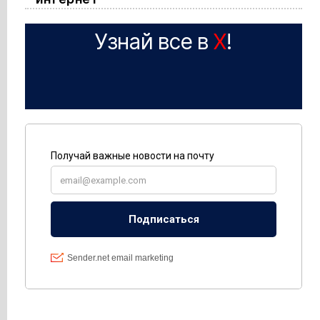
Узнай все в
X
!