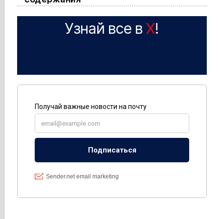
Узнай все в
X
!