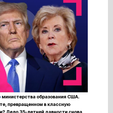
ю
министерства образования США.
те, превращенном в классную
ми? Дело 35-летней давности снова