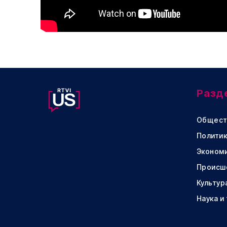
Разд
Общест
Политик
Эконом
Происш
Культур
Наука и