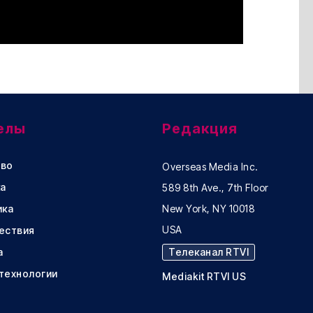
елы
Редакция
во
Overseas Media Inc.
а
589 8th Ave., 7th Floor
ика
New York, NY 10018
USA
ествия
а
Телеканал RTVI
 технологии
Mediakit RTVI US