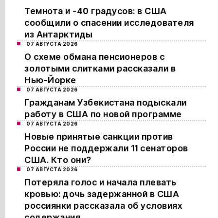
Темнота и -40 градусов: в США
сообщили о спасении исследователя
из Антарктиды
07 АВГУСТА 2026
О схеме обмана пенсионеров с
золотыми слитками рассказали в
Нью-Йорке
07 АВГУСТА 2026
Гражданам Узбекистана подыскали
работу в США по новой программе
07 АВГУСТА 2026
Новые принятые санкции против
России не поддержали 11 сенаторов
США. Кто они?
07 АВГУСТА 2026
Потеряла голос и начала плевать
кровью: дочь задержанной в США
россиянки рассказала об условиях
содержания