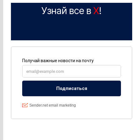
Узнай все в
X
!