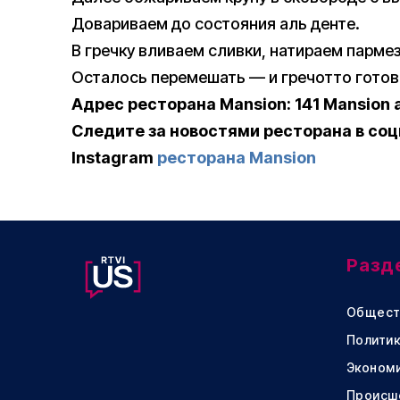
Довариваем до состояния аль денте.
В гречку вливаем сливки, натираем парме
Осталось перемешать — и гречотто готов
Адрес ресторана Mansion: 141 Mansion av
Следите за новостями ресторана в соц
Instagram
ресторана Mansion
Разд
Общест
Политик
Эконом
Происш