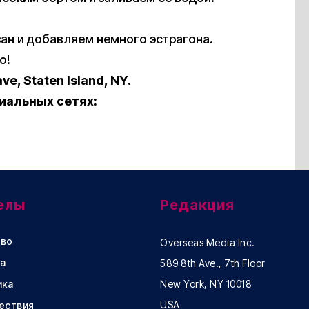
зан и добавляем немного эстрагона.
о!
e, Staten Island, NY.
иальных сетях:
елы
Редакция
во
Overseas Media Inc.
а
589 8th Ave., 7th Floor
ика
New York, NY 10018
USA
ествия