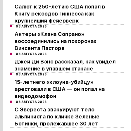
Салют к 250-летию США попал в
Книгу рекордов Гиннесса как
крупнейший фейерверк
08 АВГУСТА 2026
Актеры «Клана Сопрано»
воссоединились на похоронах
Винсента Пасторе
08 АВГУСТА 2026
Джей Ди Вэнс рассказал, как увидел
знамение в упавшем стакане
08 АВГУСТА 2026
15-летнего «клоуна-убийцу»
арестовали в США — он попал на
видеодомофон
08 АВГУСТА 2026
С Эвереста эвакуируют тело
альпиниста по кличке Зеленые
Ботинки, пролежавшее 30 лет