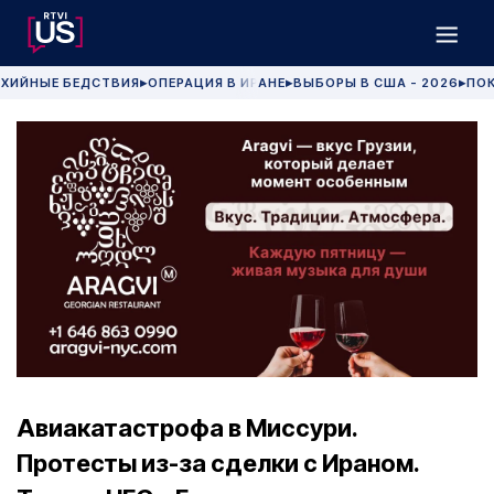
ХИЙНЫЕ БЕДСТВИЯ
ОПЕРАЦИЯ В ИРАНЕ
ВЫБОРЫ В США - 2026
ПОК
▶
▶
▶
Авиакатастрофа в Миссури.
Протесты из-за сделки с Ираном.