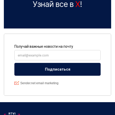
Узнай все в
X
!