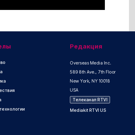
елы
Редакция
во
Overseas Media Inc.
а
589 8th Ave., 7th Floor
ика
New York, NY 10018
USA
ествия
а
Телеканал RTVI
 технологии
Mediakit RTVI US