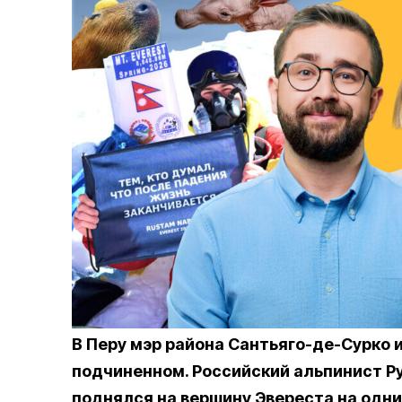
В Перу мэр района Сантьяго-де-Сурко
подчиненном. Российский альпинист Р
поднялся на вершину Эвереста на одни