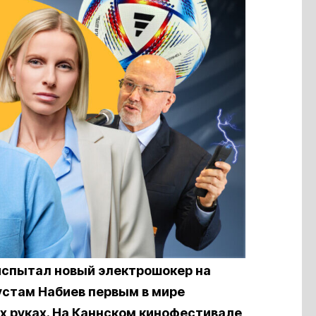
 испытал новый электрошокер на
устам Набиев первым в мире
х руках. На Каннском кинофестивале