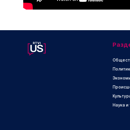
Разд
Общест
Политик
Эконом
Происш
Культур
Наука и