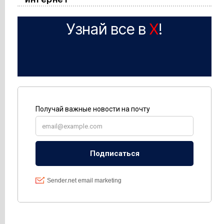
Узнай все в
X
!