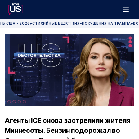
 В США - 2026
СТИХИЙНЫЕ БЕДСТВИЯ
ПОКУШЕНИЯ НА ТРАМПА
ВС
▶
▶
▶
Агенты ICE снова застрелили жителя
Миннесоты. Бензин подорожал во