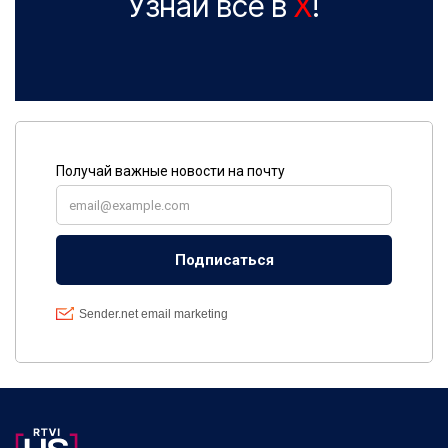
Узнай все в
X
!