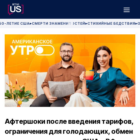
50-ЛЕТИЕ США
СМЕРТИ ЗНАМЕНИТОСТЕЙ
СТИХИЙНЫЕ БЕДСТВИЯ
О
▶
▶
▶
Афтершоки после введения тарифов,
ограничения для голодающих, обмен