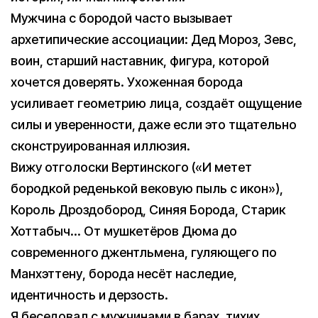
Мужчина с бородой часто вызывает
архетипические ассоциации: Дед Мороз, Зевс,
воин, старший наставник, фигура, которой
хочется доверять. Ухоженная борода
усиливает геометрию лица, создаёт ощущение
силы и уверенности, даже если это тщательно
сконструированная иллюзия.
Вижу отголоски Вертинского («И метет
бородкой реденькой вековую пыль с икон»),
Король Дроздобород, Синяя Борода, Старик
Хоттабыч… От мушкетёров Дюма до
современного джентльмена, гуляющего по
Манхэттену, борода несёт наследие,
идентичность и дерзость.
Я беседовал с мужчинами в барах, тихих