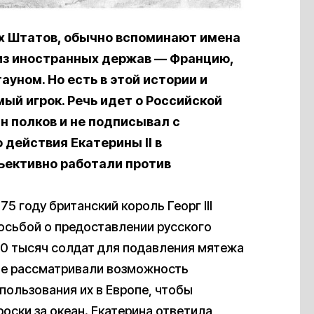
х Штатов, обычно вспоминают имена
 из иностранных держав — Францию,
уном. Но есть в этой истории и
ый игрок. Речь идет о Российской
н полков и не подписывал с
 действия Екатерины II в
ъективно работали против
5 году британский король Георг III
росьбой о предоставлении русского
0 тысяч солдат для подавления мятежа
не рассматривали возможность
пользования их в Европе, чтобы
оски за океан. Екатерина ответила