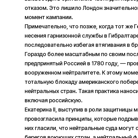
отказом. Это лишило Лондон значительно
момент кампании.
Примечательно, что позже, когда тот же Ге
несения гарнизонной службы в Гибралтаре
последовательно избегая втягивания в б
Гораздо более масштабным по своим пос
предпринятый Россией в 1780 году, — пр
вооруженном нейтралитете. К этому моме
тотальную блокаду американского побере
нейтральных стран. Такая практика нанос
включая российскую.
Екатерина II, выступив в роли защитницы
провозгласила принципы, которые подрыв
них гласили, что нейтральные суда могут
берегов воюющих стран, а нейтральный фл