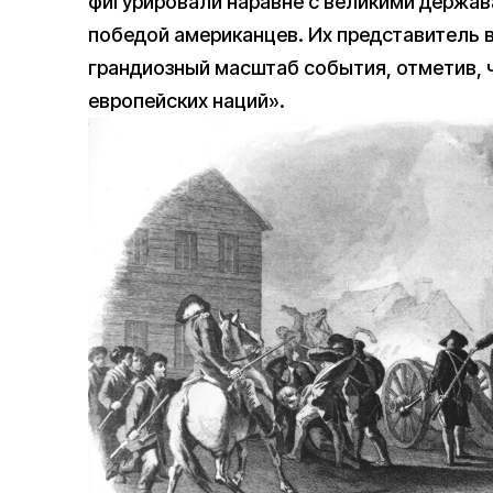
фигурировали наравне с великими держав
победой американцев. Их представитель 
грандиозный масштаб события, отметив, 
европейских наций».