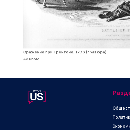
Сражение при Трентоне, 1776 (гравюра)
AP Photo
Разд
Общест
Политик
Эконом