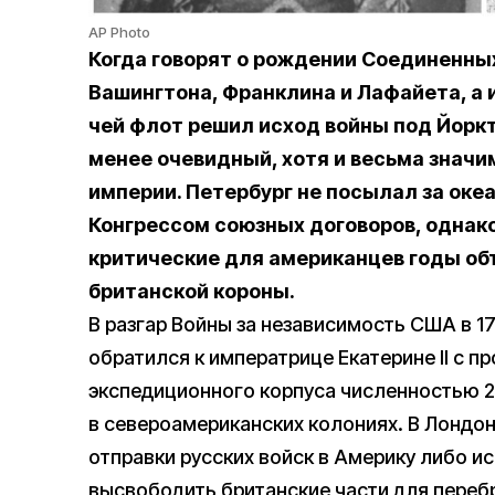
AP Photo
Когда говорят о рождении Соединенны
Вашингтона, Франклина и Лафайета, а
чей флот решил исход войны под Йоркта
менее очевидный, хотя и весьма значим
империи. Петербург не посылал за океа
Конгрессом союзных договоров, однако
критические для американцев годы об
британской короны.
В разгар Войны за независимость США в 177
обратился к императрице Екатерине II с п
экспедиционного корпуса численностью 2
в североамериканских колониях. В Лондо
отправки русских войск в Америку либо ис
высвободить британские части для перебр