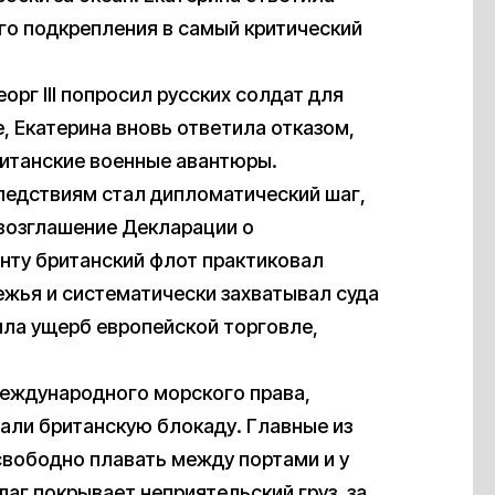
го подкрепления в самый критический
орг III попросил русских солдат для
, Екатерина вновь ответила отказом,
ританские военные авантюры.
ледствиям стал дипломатический шаг,
овозглашение Декларации о
нту британский флот практиковал
жья и систематически захватывал суда
ила ущерб европейской торговле,
 международного морского права,
али британскую блокаду. Главные из
 свободно плавать между портами и у
аг покрывает неприятельский груз, за