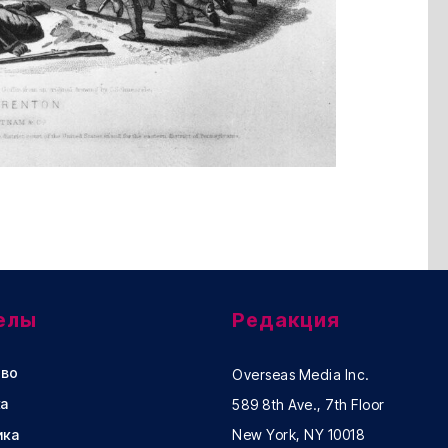
елы
Редакция
во
Overseas Media Inc.
а
589 8th Ave., 7th Floor
ика
New York, NY 10018