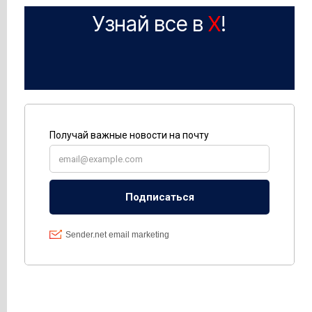
Узнай все в
X
!