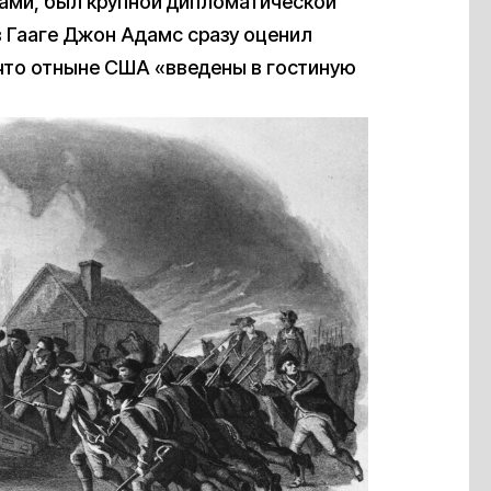
ами, был крупной дипломатической
в Гааге Джон Адамс сразу оценил
что отныне США «введены в гостиную