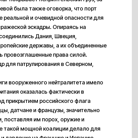
вой была также оговорка, что порт
е реальной и очевидной опасности для
вражеской эскадры. Опираясь на
исоединились Дания, Швеция,
вропейские державы, а их объединенные
ь провозглашенные права силой.
др для патрулирования в Северном,
иги вооруженного нейтралитета имело
итания оказалась фактически в
од прикрытием российского флага
цы, датчане и французы, значительно
, поставляя им порох, оружие и
е такой мощной коалиции делало для
и давление на Францию и Испанию,