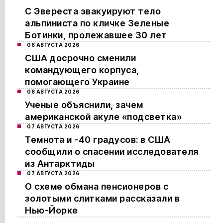
С Эвереста эвакуируют тело
альпиниста по кличке Зеленые
Ботинки, пролежавшее 30 лет
08 АВГУСТА 2026
США досрочно сменили
командующего корпуса,
помогающего Украине
08 АВГУСТА 2026
Ученые объяснили, зачем
американской акуле «подсветка»
07 АВГУСТА 2026
Темнота и -40 градусов: в США
сообщили о спасении исследователя
из Антарктиды
07 АВГУСТА 2026
О схеме обмана пенсионеров с
золотыми слитками рассказали в
Нью-Йорке