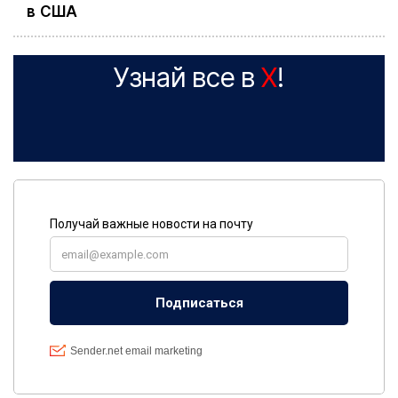
в США
Узнай все в
X
!