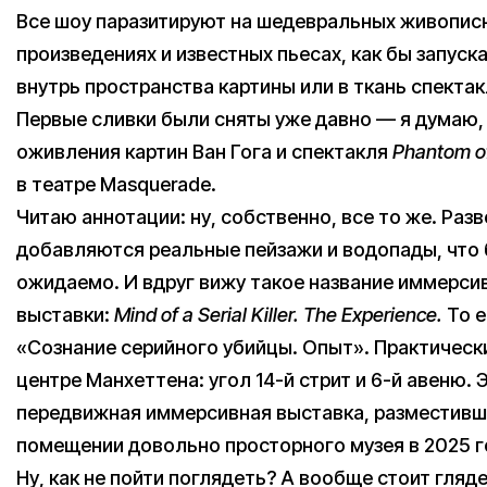
Все шоу паразитируют на шедевральных живопис
произведениях и известных пьесах, как бы запуск
внутрь пространства картины или в ткань спектак
Первые сливки были сняты уже давно — я думаю,
оживления картин Ван Гога и спектакля
Phantom
o
в театре Masquerade.
Читаю аннотации: ну, собственно, все то же. Разв
добавляются реальные пейзажи и водопады, что
ожидаемо. И вдруг вижу такое название иммерси
выставки:
Mind
of
a
Serial
Killer
.
The
Experience
.
То е
«Сознание серийного убийцы. Опыт». Практическ
центре Манхеттена: угол 14-й стрит и 6-й авеню. 
передвижная иммерсивная выставка, разместивш
помещении довольно просторного музея в 2025 г
Ну, как не пойти поглядеть? А вообще стоит гляд