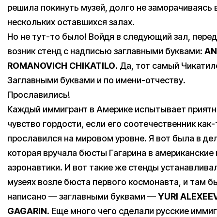
решила покинуть музей, долго не заморачиваясь 
нескольких оставшихся залах.
Но не тут-то было! Войдя в следующий зал, пере
возник стенд с надписью заглавными буквами:
AN
ROMANOVICH
CHIKATILO
. Да, тот самый Чикатил
Заглавными буквами и по имени-отчеству.
Прославились!
Каждый иммигрант в Америке испытывает прият
чувство гордости, если его соотечественник как-
прославился на мировом уровне. Я вот была в де
которая вручала бюсты Гагарина в американские 
аэронавтики. И вот такие же стенды устанавлива
музеях возле бюста первого космонавта, и там б
написано — заглавными буквами —
YURI
ALEXEE
GAGARIN
. Еще много чего сделали русские иммиг