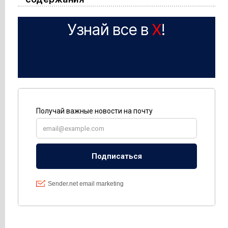
Узнай все в
X
!