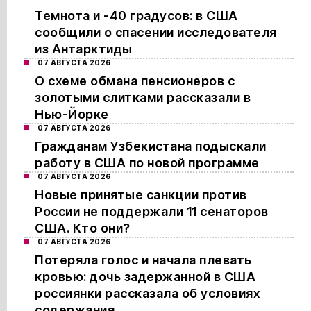
Темнота и -40 градусов: в США
сообщили о спасении исследователя
из Антарктиды
07 АВГУСТА 2026
О схеме обмана пенсионеров с
золотыми слитками рассказали в
Нью-Йорке
07 АВГУСТА 2026
Гражданам Узбекистана подыскали
работу в США по новой программе
07 АВГУСТА 2026
Новые принятые санкции против
России не поддержали 11 сенаторов
США. Кто они?
07 АВГУСТА 2026
Потеряла голос и начала плевать
кровью: дочь задержанной в США
россиянки рассказала об условиях
содержания