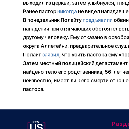
выходил из церкви, затем улыбнулся, гляд
Ранее пастор
никогда
не видел нападавше
В понедельник Полайту
предъявили
обвине
нападении при отягчающих обстоятельств
другому человеку. Ему отказано в освобо
округа Аллегейни, предварительное слуша
Полайт
заявил
, что убить пастора ему «по
Затем местный полицейский департамент
найдено тело его родственника, 56-летне
неизвестно, имеет ли к его смерти отнош
пастора.
Разд