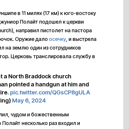
шипе в 11 милях (17 км) к юго-востоку
Джуниор Полайт подошел к церкви
hurch), направил пистолет на пастора
рючок. Оружие дало
осечку
, и выстрела
л на землю один из сотрудников
тор. Церковь транслировала службу в
at a North Braddock church
an pointed a handgun at him and
ire.
pic.twitter.com/QGsCP8gULA
ing)
May 6, 2024
елил, чудом и божественным
то Полайт несколько раз входил и