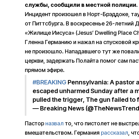
службы, сообщили в местной полиции.
Инцидент произошел в Норт-Брэддоке, таун
от Питтсбурга. В воскресенье 26-летний 
«Жилище Иисуса» (Jesus’ Dwelling Place C
Гленна Германию и нажал на спусковой к
не произошло. Нападавшего тут же повали
церкви, задержать Полайта помог сам пас
прямом эфире.
#BREAKING
Pennsylvania: A pastor 
escaped unharmed Sunday after a m
pulled the trigger, The gun failed to f
— Breaking News (@TheNewsTrend
Пастор
назвал
то, что пистолет не выстр
вмешательством. Германия
рассказал
, ч