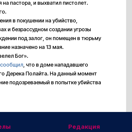
я на пастора, и выхватил пистолет.
го.
ния в покушении на убийство,
ах и безрассудном создании угрозы
ждении под залог, он помещен в тюрьму
ние назначено на 13 мая.
велел Бог».
сообщил
, что в доме нападавшего
го Дерека Полайта. На данный момент
ение подозреваемый в попытке убийства
елы
Редакция