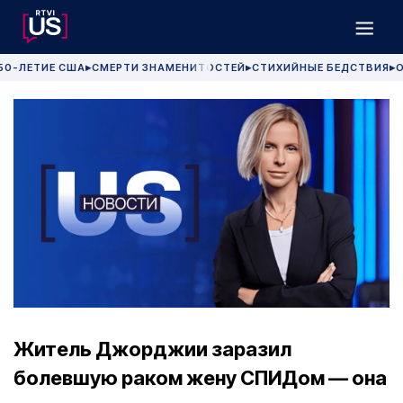
50-ЛЕТИЕ США
СМЕРТИ ЗНАМЕНИТОСТЕЙ
СТИХИЙНЫЕ БЕДСТВИЯ
О
▶
▶
▶
Житель Джорджии заразил
болевшую раком жену СПИДом — она