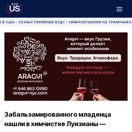
 В США - 2026
СТИХИЙНЫЕ БЕДСТВИЯ
ПОКУШЕНИЯ НА ТРАМПА
ВС
▶
▶
▶
Забальзамированного младенца
нашли в химчистке Луизианы —