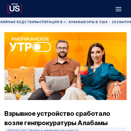
ХИЙНЫЕ БЕДСТВИЯ
ОПЕРАЦИЯ В ИРАНЕ
ВЫБОРЫ В США - 2026
ПОК
▶
▶
▶
Взрывное устройство сработало
возле генпрокуратуры Алабамы
ПРОИСШЕСТВИЯ
26 ФЕВРАЛЯ 2024
18:22