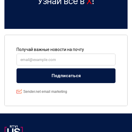
Узнай все в
X
!