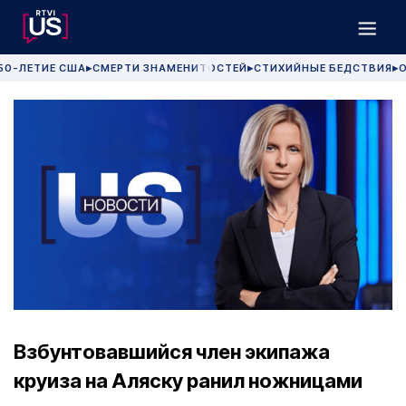
50-ЛЕТИЕ США
СМЕРТИ ЗНАМЕНИТОСТЕЙ
СТИХИЙНЫЕ БЕДСТВИЯ
О
▶
▶
▶
Взбунтовавшийся член экипажа
круиза на Аляску ранил ножницами