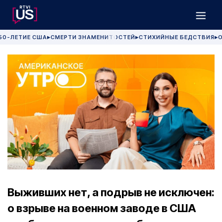
50-ЛЕТИЕ США
СМЕРТИ ЗНАМЕНИТОСТЕЙ
СТИХИЙНЫЕ БЕДСТВИЯ
О
▶
▶
▶
Выживших нет, а подрыв не исключен:
о взрыве на военном заводе в США