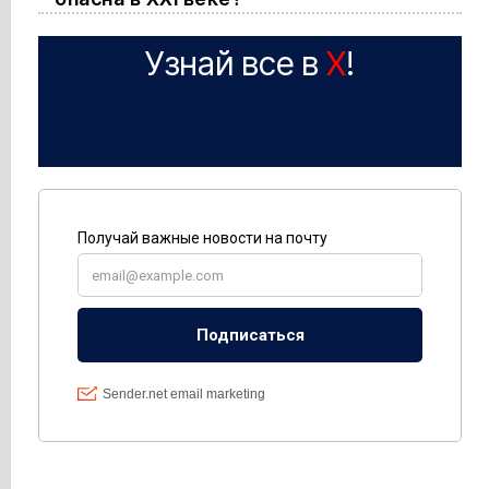
Узнай все в
X
!