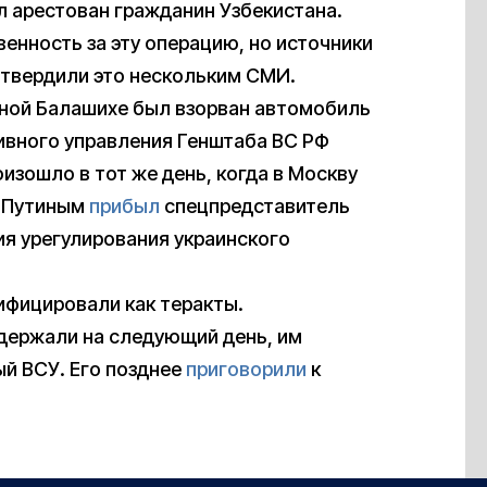
л арестован гражданин Узбекистана.
венность за эту операцию, но источники
дтвердили это нескольким СМИ.
овной Балашихе был взорван автомобиль
ивного управления Генштаба ВС РФ
изошло в тот же день, когда в Москву
м Путиным
прибыл
спецпредставитель
я урегулирования украинского
ифицировали как теракты.
держали на следующий день, им
ый ВСУ. Его позднее
приговорили
к