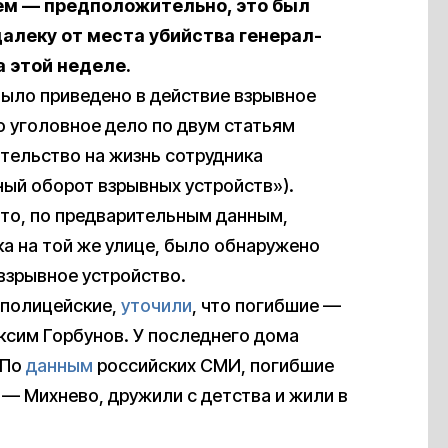
ем — предположительно, это был
алеку от места убийства генерал-
 этой неделе.
было приведено в действие взрывное
о уголовное дело по двум статьям
тельство на жизнь сотрудника
ный оборот взрывных устройств»).
 что, по предварительным данным,
ка на той же улице, было обнаружено
взрывное устройство.
 полицейские,
уточили
, что погибшие —
ксим Горбунов. У последнего дома
 По
данным
российских СМИ, погибшие
— Михнево, дружили с детства и жили в