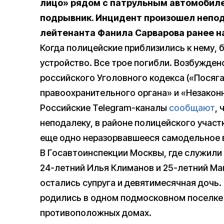
лицо» рядом с патрульным автомобил
подрывник. Инцидент произошел непод
лейтенанта Фанила Сарварова ранее на
Когда полицейские приблизились к нему, 
устройство. Все трое погибли. Возбужден
российского Уголовного кодекса («Посяга
правоохранительного органа» и «Незакон
Российские Telegram-каналы
сообщают
,
неподалеку, в районе полицейского участ
еще одно неразорвавшееся самодельное 
В Госавтоинспекции Москвы, где служили
24-летний Илья Климанов и 25-летний Ма
остались супруга и девятимесячная дочь.
родились в одном подмосковном поселке 
противоположных домах.