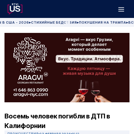
 В США - 2026
СТИХИЙНЫЕ БЕДСТВИЯ
ПОКУШЕНИЯ НА ТРАМПА
ВС
▶
▶
▶
Восемь человек погибли в ДТП в
Калифорнии
ПРОИСШЕСТВИЯ
23 ФЕВРАЛЯ 2024
16:12