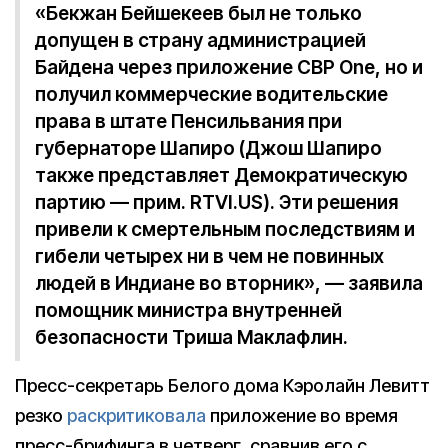
«Бекжан Бейшекеев был не только
допущен в страну администрацией
Байдена через приложение CBP One, но и
получил коммерческие водительские
права в штате Пенсильвания при
губернаторе Шапиро (Джош Шапиро
также представляет Демократическую
партию — прим. RTVI.US). Эти решения
привели к смертельным последствиям и
гибели четырех ни в чем не повинных
людей в Индиане во вторник», — заявила
помощник министра внутренней
безопасности Триша Маклафлин.
Пресс-секретарь Белого дома Кэролайн Левитт
резко
раскритиковала
приложение во время
пресс-брифинга в четверг, сравнив его с