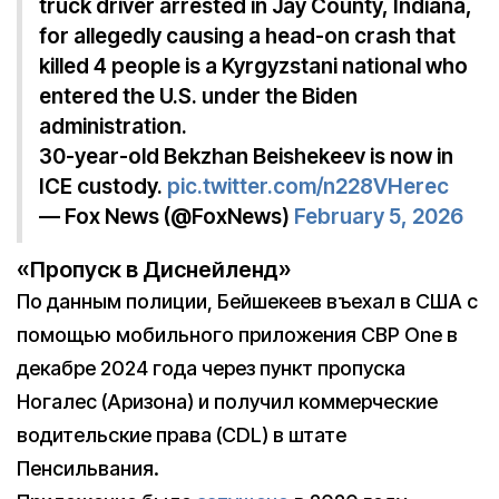
truck driver arrested in Jay County, Indiana,
for allegedly causing a head-on crash that
killed 4 people is a Kyrgyzstani national who
entered the U.S. under the Biden
administration.
30-year-old Bekzhan Beishekeev is now in
ICE custody.
pic.twitter.com/n228VHerec
— Fox News (@FoxNews)
February 5, 2026
«Пропуск в Диснейленд»
По данным полиции, Бейшекеев въехал в США с
помощью мобильного приложения CBP One в
декабре 2024 года через пункт пропуска
Ногалес (Аризона) и получил коммерческие
водительские права (CDL) в штате
Пенсильвания.