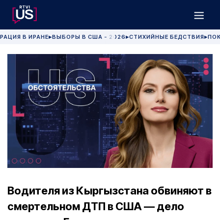
РАЦИЯ В ИРАНЕ
ВЫБОРЫ В США - 2026
СТИХИЙНЫЕ БЕДСТВИЯ
ПОК
▶
▶
▶
Водителя из Кыргызстана обвиняют в
смертельном ДТП в США — дело