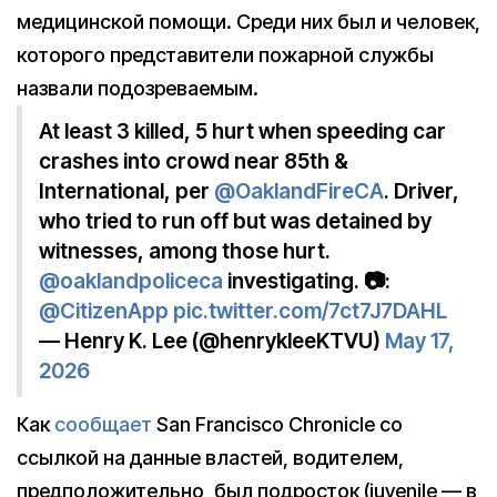
медицинской помощи. Среди них был и человек,
которого представители пожарной службы
назвали подозреваемым.
At least 3 killed, 5 hurt when speeding car
crashes into crowd near 85th &
International, per
@OaklandFireCA
. Driver,
who tried to run off but was detained by
witnesses, among those hurt.
@oaklandpoliceca
investigating. 📷:
@CitizenApp
pic.twitter.com/7ct7J7DAHL
— Henry K. Lee (@henrykleeKTVU)
May 17,
2026
Как
сообщает
San Francisco Chronicle со
ссылкой на данные властей, водителем,
предположительно, был подросток (juvenile — в