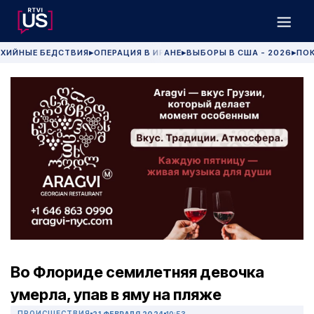
ХИЙНЫЕ БЕДСТВИЯ
ОПЕРАЦИЯ В ИРАНЕ
ВЫБОРЫ В США - 2026
ПОК
▶
▶
▶
Во Флориде семилетняя девочка
умерла, упав в яму на пляже
ПРОИСШЕСТВИЯ
21 ФЕВРАЛЯ 2024
10:53