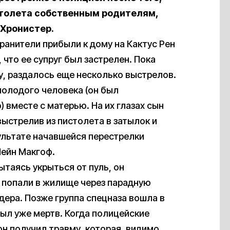
столета собственным родителям,
 Хронистер.
ранители прибыли к дому на Кактус Рен
что ее супруг был застрелен. Пока
у, раздалось еще несколько выстрелов.
олодого человека (он был
 вместе с матерью. На их глазах сын
ыстрелив из пистолета в затылок и
ультате начавшейся перестрелки
ейн Макгоф.
ытаясь укрыться от пуль, он
 попали в жилище через парадную
дера. Позже группа спецназа вошла в
ыл уже мертв. Когда полицейские
он получил травму, которая, видимо,