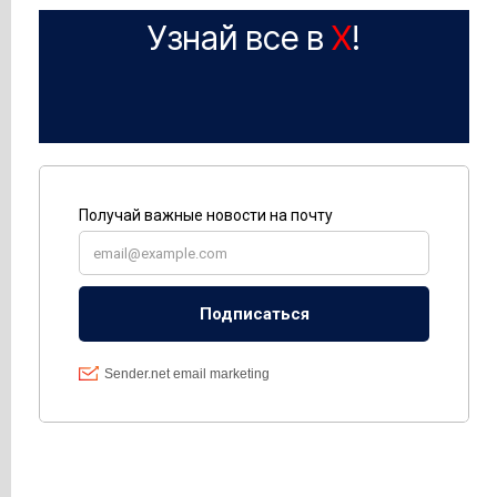
Узнай все в
X
!