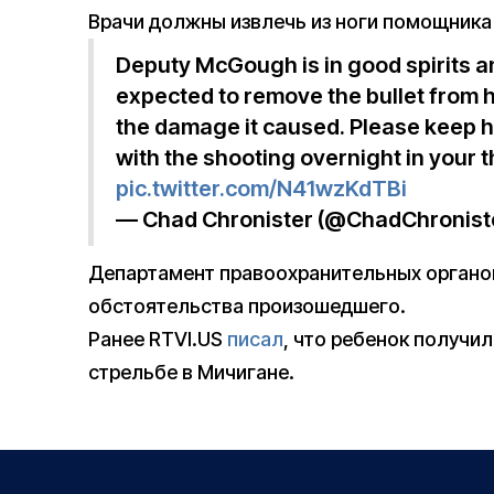
Врачи должны извлечь из ноги помощника
Deputy McGough is in good spirits an
expected to remove the bullet from hi
the damage it caused. Please keep hi
with the shooting overnight in your 
pic.twitter.com/N41wzKdTBi
— Chad Chronister (@ChadChronist
Департамент правоохранительных органо
обстоятельства произошедшего.
Ранее RTVI.US
писал
, что ребенок получил
стрельбе в Мичигане.