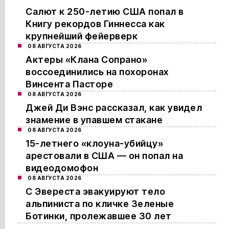
Салют к 250-летию США попал в
Книгу рекордов Гиннесса как
крупнейший фейерверк
08 АВГУСТА 2026
Актеры «Клана Сопрано»
воссоединились на похоронах
Винсента Пасторе
08 АВГУСТА 2026
Джей Ди Вэнс рассказал, как увидел
знамение в упавшем стакане
08 АВГУСТА 2026
15-летнего «клоуна-убийцу»
арестовали в США — он попал на
видеодомофон
08 АВГУСТА 2026
С Эвереста эвакуируют тело
альпиниста по кличке Зеленые
Ботинки, пролежавшее 30 лет