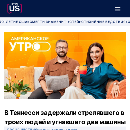
50-ЛЕТИЕ США
СМЕРТИ ЗНАМЕНИТОСТЕЙ
СТИХИЙНЫЕ БЕДСТВИЯ
О
▶
▶
▶
В Теннесси задержали стрелявшего в
троих людей и угнавшего две машины
ПРОИСШЕСТВИЯ
12 ФЕВРАЛЯ 2024
17:00