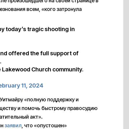
сле произошедшего на своей странице в
знования всем, «кого затронула
y today’s tragic shooting in
d offered the full support of
.
the Lakewood Church community.
ebruary 11, 2024
Уитмайру «полную поддержку и
бществу и помочь быстрому правосудию
атительный акт».
ин
заявил
, что «опустошен»