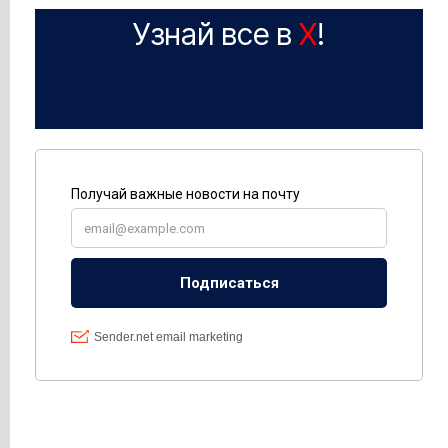
Узнай все в
X
!