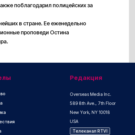
также поблагодарил полицейских за
нейших в стране. Ее еженедельно
зионные проповеди Остина
ра.
елы
Редакция
во
Overseas Media Inc.
а
589 8th Ave., 7th Floor
ика
New York, NY 10018
USA
ествия
а
Телеканал RTVI