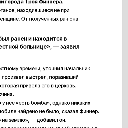
и города Троя Финнера.
ганов, находившиеся не при
женщине. От полученных ран она
ыл ранен и находится в
естной больнице», — заявил
естному времени, уточнил начальник
о произвел выстрел, поразивший
которая привела его в церковь.
жчина.
 у нее «есть бомба», однако никаких
мобиле найдено не было, сказал Финнер.
 на землю», — добавил он.