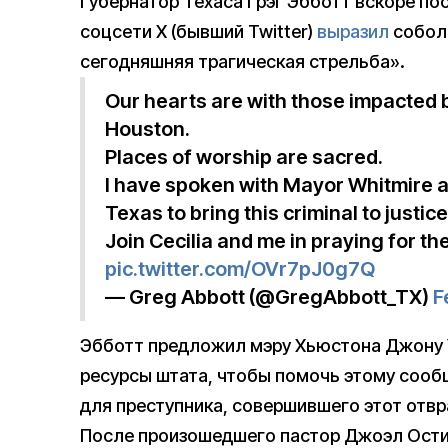
Губернатор Техаса Грэг Эбботт вскоре по
соцсети X (бывший Twitter)
выразил
соболе
сегодняшняя трагическая стрельба».
Our hearts are with those impacted b
Houston.
Places of worship are sacred.
I have spoken with Mayor Whitmire an
Texas to bring this criminal to justice
Join Cecilia and me in praying for 
pic.twitter.com/OVr7pJ0g7Q
— Greg Abbott (@GregAbbott_TX)
F
Эбботт предложил мэру Хьюстона Джону 
ресурсы штата, чтобы помочь этому соо
для преступника, совершившего этот отвр
После произошедшего пастор Джоэл Ост