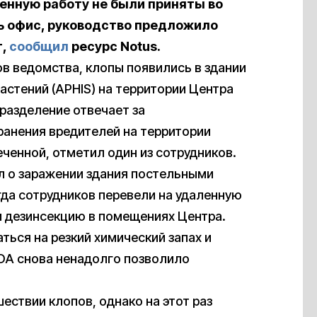
ленную работу
не были приняты во
ь офис, руководство предложило
т,
сообщил
ресурс Notus.
ов ведомства, клопы появились в здании
стений (APHIS) на территории Центра
разделение отвечает за
анения вредителей на территории
ченной, отметил один из сотрудников.
л о заражении здания постельными
гда сотрудников перевели на удаленную
и дезинсекцию в помещениях Центра.
ься на резкий химический запах и
SDA снова ненадолго позволило
ествии клопов, однако на этот раз