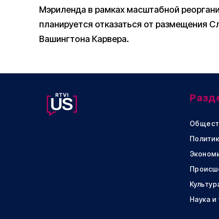
Мэриленда в рамках масштабной реорганиз
планируется отказаться от размещения 
Вашингтона Карвера.
Разд
Общест
Политик
Эконом
Происш
Культур
Наука и