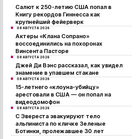
Салют к 250-летию США попал в
Книгу рекордов Гиннесса как
крупнейший фейерверк
08 АВГУСТА 2026
Актеры «Клана Сопрано»
воссоединились на похоронах
Винсента Пасторе
08 АВГУСТА 2026
Джей Ди Вэнс рассказал, как увидел
знамение в упавшем стакане
08 АВГУСТА 2026
15-летнего «клоуна-убийцу»
арестовали в США — он попал на
видеодомофон
08 АВГУСТА 2026
С Эвереста эвакуируют тело
альпиниста по кличке Зеленые
Ботинки, пролежавшее 30 лет