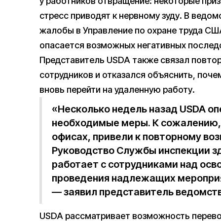
у работников отвращение: некоторые приз
стресс приводят к нервному зуду. В ведо
жалобы в Управление по охране труда США
опасается возможных негативных последс
Представитель USDA также связал повтор
сотрудников и отказался объяснить, поч
вновь перейти на удаленную работу.
«Несколько недель назад USDA оп
необходимые меры. К сожалению,
офисах, привели к повторному во
Руководство Службы инспекции з
работает с сотрудниками над ос
проведения надлежащих мероприя
— заявил представитель ведомств
USDA рассматривает возможность перево