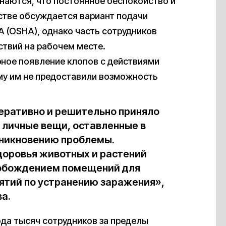
наются, что постоянное беспокойство и
мстве обсуждается вариант подачи
 (OSHA), однако часть сотрудников
твий на рабочем месте.
ное появление клопов с действиями
ему им не предоставили возможность
еративно и решительно приняло
 личные вещи, оставленные в
зникновению проблемы.
доровья животных и растений
вобождением помещений для
тий по устранению заражения»,
а.
да тысяч сотрудников за пределы