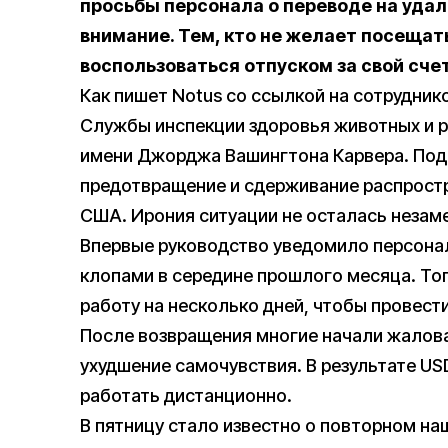
просьбы персонала о переводе на уда
внимание.
Тем, кто не желает посещат
воспользоваться отпуском за свой сче
Как пишет Notus со ссылкой на сотрудник
Службы инспекции здоровья животных и ра
имени Джорджа Вашингтона Карвера. Под
предотвращение и сдерживание распростр
США. Ирония ситуации не осталась незаме
Впервые руководство уведомило персона
клопами в середине прошлого месяца. То
работу на несколько дней, чтобы провест
После возвращения многие начали жаловат
ухудшение самочувствия. В результате U
работать дистанционно.
В пятницу стало известно о повторном наш