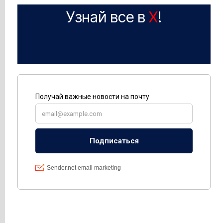
Узнай все в
X
!