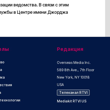
ации ведомства. В связи с этим
Службы в Центре имени Джорджа
елы
Редакция
во
Overseas Media Inc.
а
589 8th Ave., 7th Floor
ика
New York, NY 10018
USA
ествия
а
Телеканал RTVI
 технологии
Mediakit RTVI US