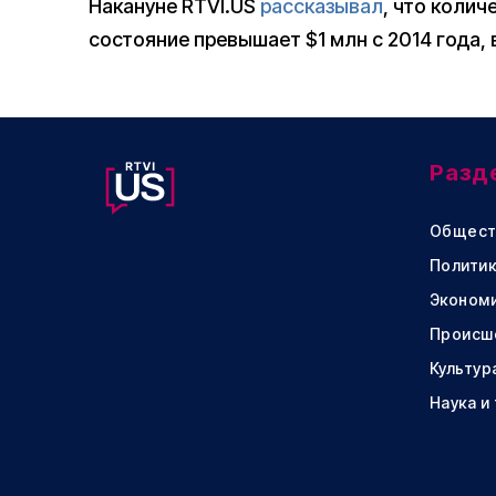
Накануне RTVI.US
рассказывал
, что коли
состояние превышает $1 млн с 2014 года, 
Разд
Общест
Политик
Эконом
Происш
Культур
Наука и