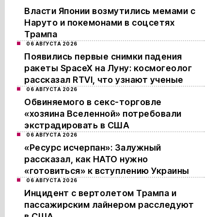
Власти Японии возмутились мемами с
Наруто и покемонами в соцсетях
Трампа
06 АВГУСТА 2026
Появились первые снимки падения
ракеты SpaceX на Луну: космогеолог
рассказал RTVI, что узнают ученые
06 АВГУСТА 2026
Обвиняемого в секс-торговле
«хозяина Вселенной» потребовали
экстрадировать в США
06 АВГУСТА 2026
«Ресурс исчерпан»: Залужный
рассказал, как НАТО нужно
«готовиться» к вступлению Украины
06 АВГУСТА 2026
Инцидент с вертолетом Трампа и
пассажирским лайнером расследуют
в США