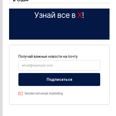
Узнай все в
X
!