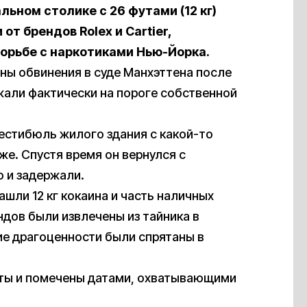
ьном столике с 26 футами (12 кг)
от брендов Rolex и Cartier,
борьбе с наркотиками Нью-Йорка.
ны обвинения в суде Манхэттена после
жали фактически на пороге собственной
естибюль жилого здания с какой-то
же. Спустя время он вернулся с
о и задержали.
шли 12 кг кокаина и часть наличных
ндов были извлечены из тайника в
ие драгоценности были спрятаны в
кеты и помечены датами, охватывающими