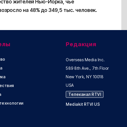
чество жителей Нью-Йорка, чье
возросло на 48% до 349,5 тыс. человек.
елы
Редакция
во
Overseas Media Inc.
а
589 8th Ave., 7th Floor
ика
New York, NY 10018
USA
ествия
а
Телеканал RTVI
 технологии
Mediakit RTVI US