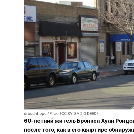
dresdnhope / Flickr (CC BY-SA 2.0 DEED)
60-летний житель Бронкса Хуан Рондо
после того, как в его квартире обнару