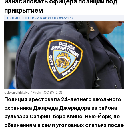
изнасиловать офицера полиции под
прикрытием
ПРОИСШЕСТВИЯ
25 АПРЕЛЯ 2024
13:12
edwardhblake / Flickr (CC BY 2.0)
Полиция арестовала 24-летнего школьного
охранника Джареда Джеридора из района
бульвара Сатфин, боро Квинс, Нью-Йорк, по
обвинениям в семи уголовных статьях после