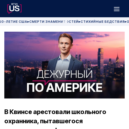
50-ЛЕТИЕ США
СМЕРТИ ЗНАМЕНИТОСТЕЙ
СТИХИЙНЫЕ БЕДСТВИЯ
О
▶
▶
▶
В Квинсе арестовали школьного
охранника, пытавшегося