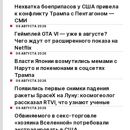
Нехватка боеприпасов у США привела
к конфликту Трампа с Пентагоном —
СМИ
06 АВГУСТА 2026
Геймплей GTA VI — уже в августе?
Чего ждут от расширенного показа на
Netflix
06 АВГУСТА 2026
Власти Японии возмутились мемами с
Наруто и покемонами в соцсетях
Трампа
06 АВГУСТА 2026
Появились первые снимки падения
ракеты SpaceX на Луну: космогеолог
рассказал RTVI, что узнают ученые
06 АВГУСТА 2026
Обвиняемого в секс-торговле
«хозяина Вселенной» потребовали
экстрадировать в США