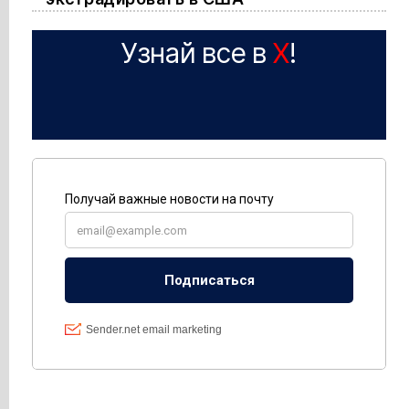
Узнай все в
X
!