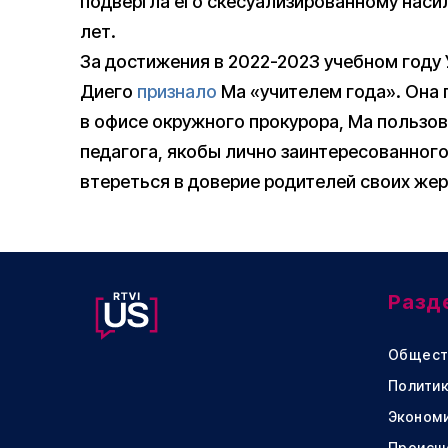
подвергла его скесуализированному наси
лет.
За достижения в 2022-2023 учебном году 
Диего
признало
Ма «учителем года». Она 
в офисе окружного прокурора, Ма пользо
педагога, якобы лично заинтересованного
втереться в доверие родителей своих жер
Разд
Общест
Политик
Эконом
Происш