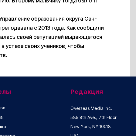
лию. Второму мальчику тогда было 11
Управление образования округа Сан-
преподавала с 2013 года. Как сообщили
валась своей репутацией выдающегося
 в успехе своих учеников, чтобы
тв.
елы
Редакция
во
Overseas Media Inc.
а
589 8th Ave., 7th Floor
ика
New York, NY 10018
USA
ествия