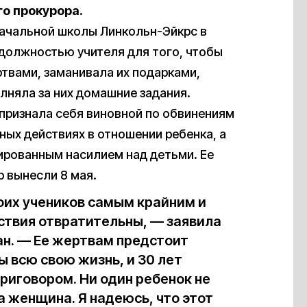
о прокурора.
 начальной школы Линкольн-Эйкрс в
должностью учителя для того, чтобы
твами, заманивала их подарками,
лняла за них домашние задания.
 признала себя виновной по обвинениям
ных действиях в отношении ребенка, а
зированным насилием над детьми. Ее
р вынесли 8 мая.
оих учеников самым крайним и
ствия отвратительны, — заявила
н. — Ее жертвам предстоит
 всю свою жизнь, и 30 лет
иговором. Ни один ребенок не
а женщина. Я надеюсь, что этот