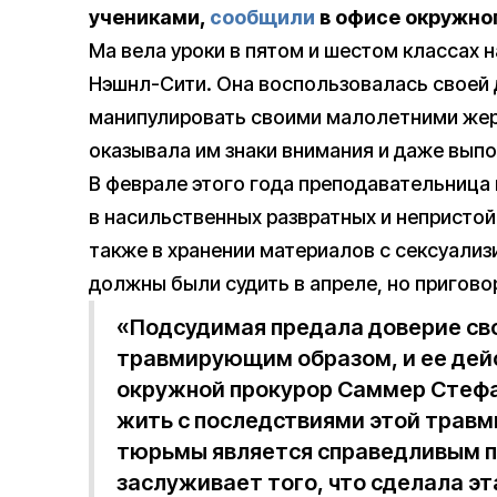
учениками,
сообщили
в офисе окружног
Ма вела уроки в пятом и шестом классах
Нэшнл-Сити. Она воспользовалась своей 
манипулировать своими малолетними жер
оказывала им знаки внимания и даже выпо
В феврале этого года преподавательница
в насильственных развратных и непристой
также в хранении материалов с сексуали
должны были судить в апреле, но пригово
«Подсудимая предала доверие св
травмирующим образом, и ее дей
окружной прокурор Саммер Стефа
жить с последствиями этой травмы
тюрьмы является справедливым пр
заслуживает того, что сделала эт