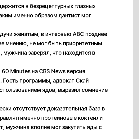
держится в безрецептурных глазных
 каким именно образом дантист мог
будучи женатым, в интервью ABC позднее
 ее мнению, не мог быть приоритетным
, мужчина заверял, что находится в
 60 Minutes на CBS News версия
. Гость программы, адвокат Скай
использованием ядов, выразил сомнение
ески отсутствует доказательная база в
отравлял именно протеиновые коктейли
т, мужчина вполне мог закупить яды с