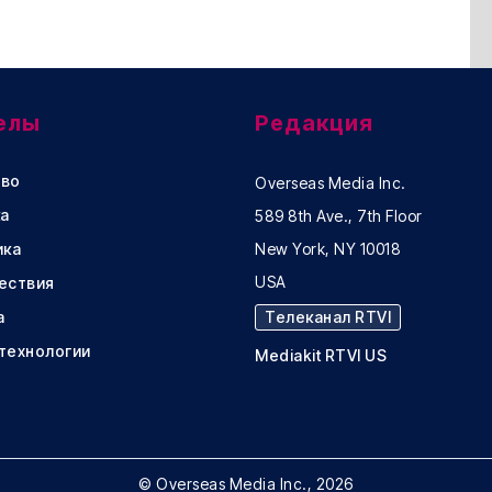
елы
Редакция
во
Overseas Media Inc.
а
589 8th Ave., 7th Floor
ика
New York, NY 10018
USA
ествия
а
Телеканал RTVI
 технологии
Mediakit RTVI US
© Overseas Media Inc., 2026