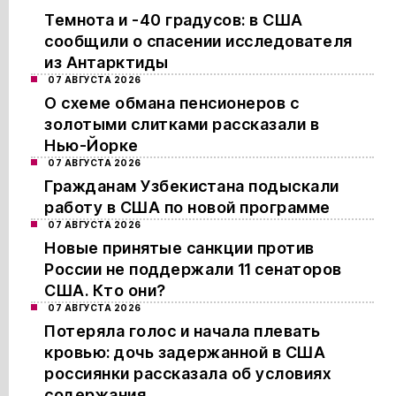
Темнота и -40 градусов: в США
сообщили о спасении исследователя
из Антарктиды
07 АВГУСТА 2026
О схеме обмана пенсионеров с
золотыми слитками рассказали в
Нью-Йорке
07 АВГУСТА 2026
Гражданам Узбекистана подыскали
работу в США по новой программе
07 АВГУСТА 2026
Новые принятые санкции против
России не поддержали 11 сенаторов
США. Кто они?
07 АВГУСТА 2026
Потеряла голос и начала плевать
кровью: дочь задержанной в США
россиянки рассказала об условиях
содержания