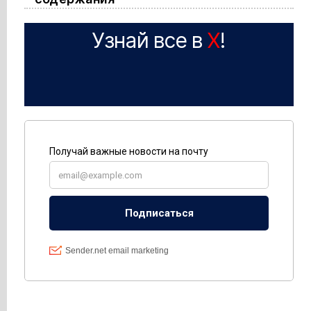
Узнай все в
X
!