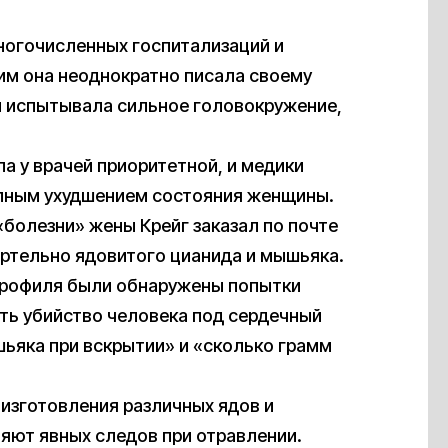
ногочисленных госпитализаций и
им она неоднократно писала своему
 и испытывала сильное головокружение,
ла у врачей приоритетной, и медики
запным ухудшением состояния женщины.
 «болезни» жены Крейг заказал по почте
ертельно ядовитого цианида и мышьяка.
 профиля были обнаружены попытки
ить убийство человека под сердечный
ьяка при вскрытии» и «сколько грамм
изготовления различных ядов и
яют явных следов при отравлении.