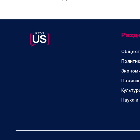
Разд
Общест
Политик
Эконом
Происш
Культур
Наука и