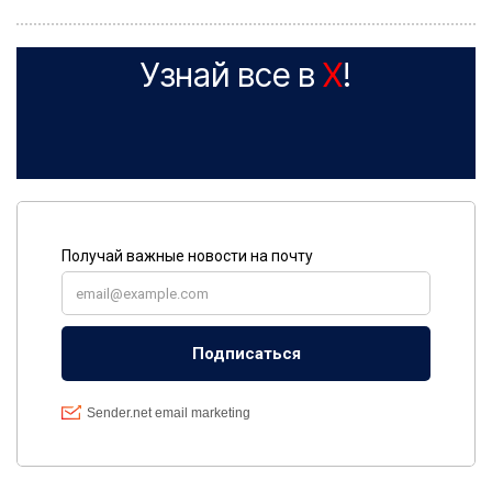
Узнай все в
X
!