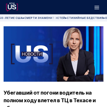
50-ЛЕТИЕ США
СМЕРТИ ЗНАМЕНИТОСТЕЙ
СТИХИЙНЫЕ БЕДСТВИЯ
О
▶
▶
▶
Убегавший от погони водитель на
полном ходу влетел в ТЦ в Техасе и