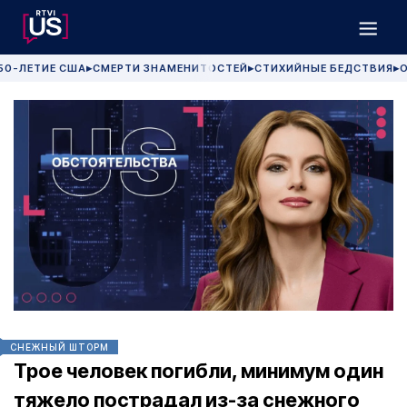
50-ЛЕТИЕ США
СМЕРТИ ЗНАМЕНИТОСТЕЙ
СТИХИЙНЫЕ БЕДСТВИЯ
О
▶
▶
▶
СНЕЖНЫЙ ШТОРМ
Трое человек погибли, минимум один
тяжело пострадал из-за снежного