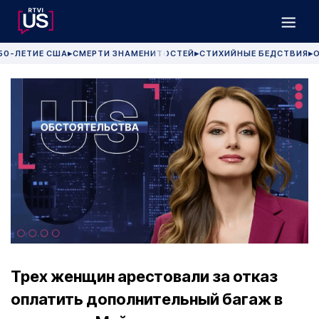
50-ЛЕТИЕ США
СМЕРТИ ЗНАМЕНИТОСТЕЙ
СТИХИЙНЫЕ БЕДСТВИЯ
О
▶
▶
▶
Трех женщин арестовали за отказ
оплатить дополнительный багаж в